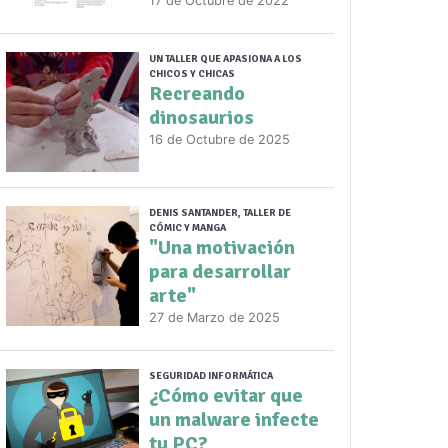
17 de Octubre de 2022
UN TALLER QUE APASIONA A LOS
CHICOS Y CHICAS
Recreando
dinosaurios
16 de Octubre de 2025
DENIS SANTANDER, TALLER DE
CÓMIC Y MANGA
"Una motivación
para desarrollar
arte"
27 de Marzo de 2025
SEGURIDAD INFORMÁTICA
¿Cómo evitar que
un malware infecte
tu PC?