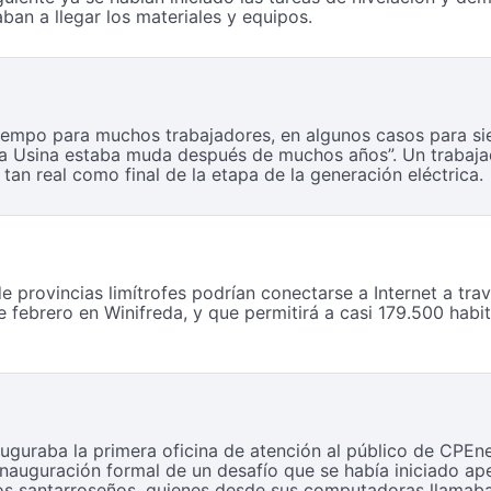
an a llegar los materiales y equipos.
iempo para muchos trabajadores, en algunos casos para sie
, la Usina estaba muda después de muchos años”. Un trabajad
an real como final de la etapa de la generación eléctrica.
 provincias limítrofes podrían conectarse a Internet a tr
febrero en Winifreda, y que permitirá a casi 179.500 habita
guraba la primera oficina de atención al público de CPEnet,
 inauguración formal de un desafío que se había iniciado 
ados santarroseños, quienes desde sus computadoras llamab