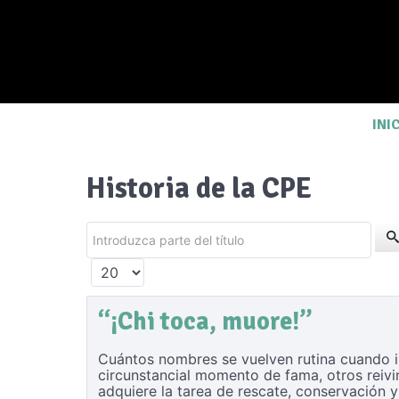
INI
Historia de la CPE
Introduzca parte del título
Cantidad a mostrar
“¡Chi toca, muore!”
Cuántos nombres se vuelven rutina cuando in
circunstancial momento de fama, otros reivin
adquiere la tarea de rescate, conservación y