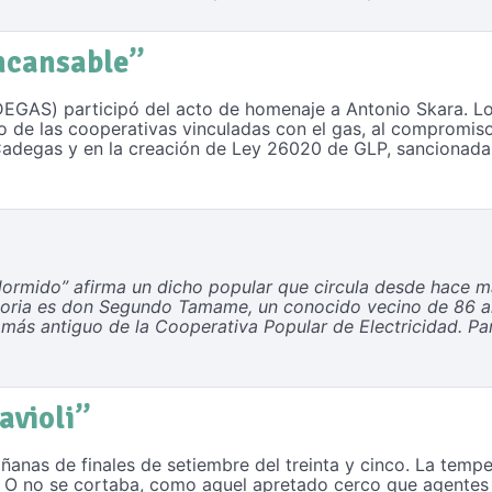
incansable”
EGAS) participó del acto de homenaje a Antonio Skara. L
o de las cooperativas vinculadas con el gas, al compromiso
e Cadegas y en la creación de Ley 26020 de GLP, sancionad
ormido” afirma un dicho popular que circula desde hace má
istoria es don Segundo Tamame, un conocido vecino de 86 
ás antiguo de la Cooperativa Popular de Electricidad. Para
avioli”
anas de finales de setiembre del treinta y cinco. La tem
lo. O no se cortaba, como aquel apretado cerco que agentes 