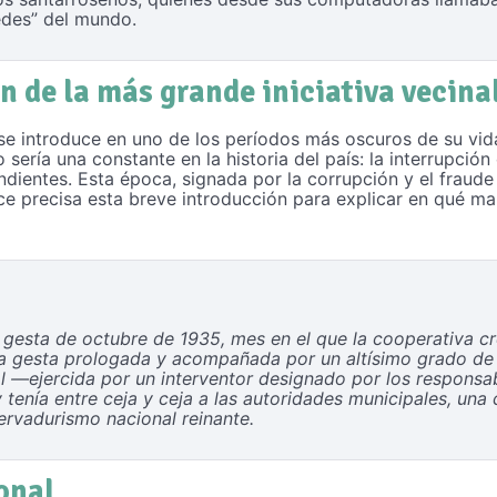
edes” del mundo.
n de la más grande iniciativa vecina
 se introduce en uno de los períodos más oscuros de su vida
o sería una constante en la historia del país: la interrupci
ndientes. Esta época, signada por la corrupción y el fraude
ce precisa esta breve introducción para explicar en qué ma
gesta de octubre de 1935, mes en el que la cooperativa cr
na gesta prologada y acompañada por un altísimo grado de t
al —ejercida por un interventor designado por los respons
tenía entre ceja y ceja a las autoridades municipales, una
ervadurismo nacional reinante.
onal