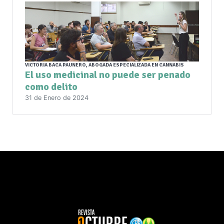
VICTORIA BACA PAUNERO, ABOGADA ESPECIALIZADA EN CANNABIS
El uso medicinal no puede ser penado
como delito
31 de Enero de 2024