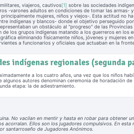
militares, viajeros, cautivos
[1]
sobre las sociedades indíge
reros -varones adultos en condiciones de tomar las armas- 
principalmente mujeres, niños y viejos-. Esta actitud no ha
entre indígenas y blancos- donde el objetivo perseguido por
epresentaban un obstáculo al "progreso" de las Provincias Un
 de los grupos indígenas matando a los guerreros en los 
gráfica eliminando físicamente niños, jóvenes y mujeres 
vientes a funcionarios y oficiales que actuaban en la fronte
des indígenas regionales (segunda p
ximadamente a los cuatro años, una vez que los niños habí
ue algunos autores denominan ceremonia de horadación de l
gunda etapa: la de adiestramiento.
uina. No vacilan en mentir y hasta en robar para obtener un
los acorralan. Ellos son los jugadores compulsivos. En est
dor santarroseño de Jugadores Anónimos.