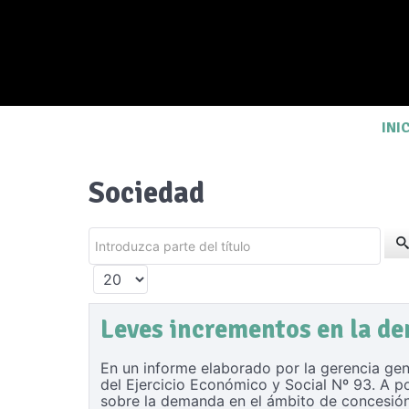
INI
Sociedad
Introduzca parte del título
Cantidad a mostrar
Leves incrementos en la d
En un informe elaborado por la gerencia gen
del Ejercicio Económico y Social Nº 93. A p
sobre la demanda en el ámbito de concesión 