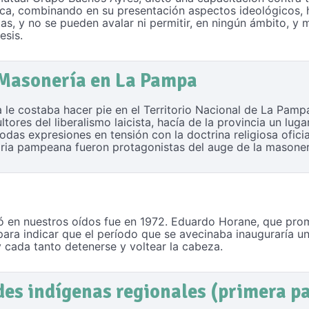
ca, combinando en su presentación aspectos ideológicos, h
entas, y no se pueden avalar ni permitir, en ningún ámbito, 
esis.
 Masonería en La Pampa
ca le costaba hacer pie en el Territorio Nacional de La Pampa
ores del liberalismo laicista, hacía de la provincia un lug
todas expresiones en tensión con la doctrina religiosa ofici
toria pampeana fueron protagonistas del auge de la masoner
lló en nuestros oídos fue en 1972. Eduardo Horane, que pr
 para indicar que el período que se avecinaba inauguraría u
 y cada tanto detenerse y voltear la cabeza.
des indígenas regionales (primera pa