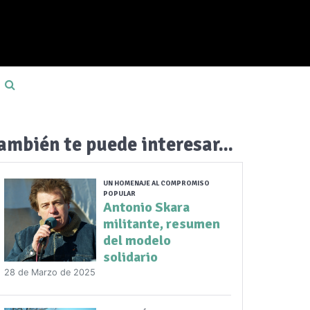
ambién te puede interesar...
UN HOMENAJE AL COMPROMISO
POPULAR
Antonio Skara
militante, resumen
del modelo
solidario
28 de Marzo de 2025