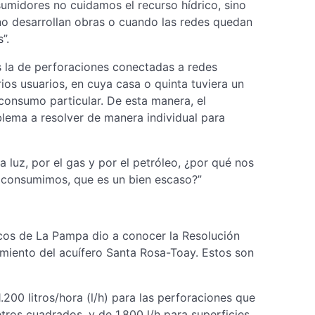
umidores no cuidamos el recurso hídrico, sino
o desarrollan obras o cuando las redes quedan
”.
s la de perforaciones conectadas a redes
ios usuarios, en cuya casa o quinta tuviera un
 consumo particular. De esta manera, el
blema a resolver de manera individual para
 luz, por el gas y por el petróleo, ¿por qué nos
 consumimos, que es un bien escaso?”
icos de La Pampa dio a conocer la Resolución
miento del acuífero Santa Rosa-Toay. Estos son
.200 litros/hora (l/h) para las perforaciones que
ros cuadrados, y de 1.800 l/h para superficies