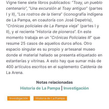
Vigne tiene siete libros publicados: “
Toay, un pueblo
centenario
”, “
Una excursión al Toay antiguo
” (partes
I y II), “
Los rostros de la tierra
” (iconografía indígena
de La Pampa, en coautoría con José Depetris),
“
Crónicas policiales de La Pampa vieja
” (partes I y
II), y el reciente “
Historia de pioneros
”. En este
momento trabaja en un “
Crónicas Policiales III
” que
resume 25 casos de aquellos duros años. Otro
espacio singular es su propio y artesanal museo
donde el material hallado se presenta etiquetado en
estanterías y vitrinas. A esto hay que sumar más de
400 artículos escritos en el suplemento
Caldenia
de
La Arena.
Notas relacionadas
Historia de La Pampa
|
Investigación
Investigación
Historia de La Pampa