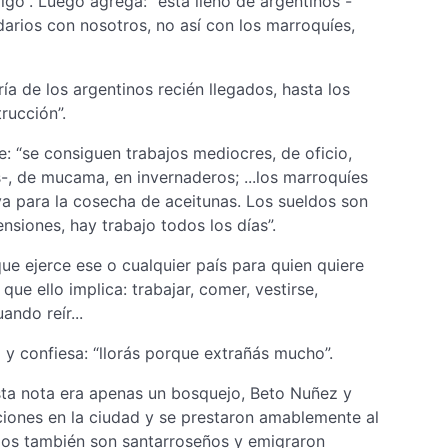
go”. Luego agrega: “está lleno de argentinos -
arios con nosotros, no así con los marroquíes,
ía de los argentinos recién llegados, hasta los
rucción”.
e: “se consiguen trabajos mediocres, de oficio,
-, de mucama, en invernaderos; ...los marroquíes
va para la cosecha de aceitunas. Los sueldos son
ensiones, hay trabajo todos los días”.
ue ejerce ese o cualquier país para quien quiere
que ello implica: trabajar, comer, vestirse,
ando reír...
y confiesa: “llorás porque extrañás mucho”.
sta nota era apenas un bosquejo, Beto Nuñez y
ciones en la ciudad y se prestaron amablemente al
llos también son santarroseños y emigraron