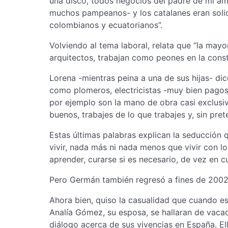
una disco, todos negocios del padre de mi ami
muchos pampeanos- y los catalanes eran solid
colombianos y ecuatorianos”.
Volviendo al tema laboral, relata que “la mayor
arquitectos, trabajan como peones en la const
Lorena -mientras peina a una de sus hijas- dic
como plomeros, electricistas -muy bien pagos
por ejemplo son la mano de obra casi exclusi
buenos, trabajes de lo que trabajes y, sin pret
Estas últimas palabras explican la seducción q
vivir, nada más ni nada menos que vivir con lo 
aprender, curarse si es necesario, de vez en cu
Pero Germán también regresó a fines de 2002 
Ahora bien, quiso la casualidad que cuando e
Analía Gómez, su esposa, se hallaran de vaca
diálogo acerca de sus vivencias en España. E