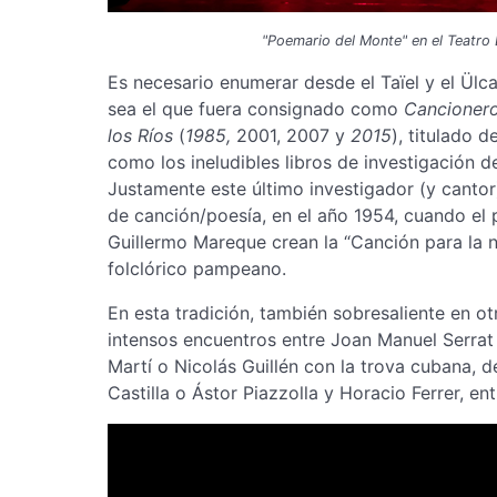
"Poemario del Monte" en el Teatro E
Es necesario enumerar desde el Taïel y el Ül
sea el que fuera consignado como
Cancioner
los Ríos
(
1985,
2001, 2007 y
2015
), titulado 
como los ineludibles libros de investigación 
Justamente este último investigador (y canto
de canción/poesía, en el año 1954, cuando el 
Guillermo Mareque crean la “Canción para la n
folclórico pampeano.
En esta tradición, también sobresaliente en ot
intensos encuentros entre Joan Manuel Serra
Martí o Nicolás Guillén con la trova cubana,
Castilla o Ástor Piazzolla y Horacio Ferrer, 