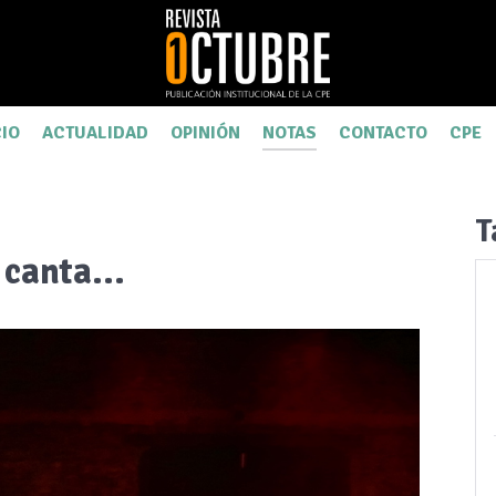
CIO
ACTUALIDAD
OPINIÓN
NOTAS
CONTACTO
CPE
T
 canta...