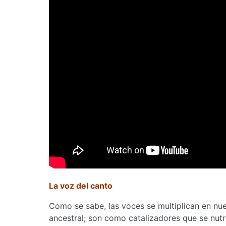
La voz del canto
Como se sabe, las voces se multiplican en nu
ancestral; son como catalizadores que se nutre