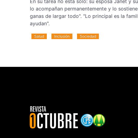
En su tarea no está solo: su esposa Janet y sus
lo acompañan permanentemente y lo sostienen
ganas de largar todo". "Lo principal es la fami
ayudan".
Salud
Inclusión
Sociedad