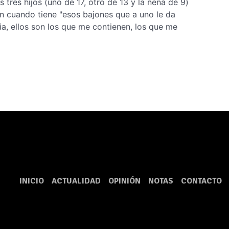
 tres hijos (uno de 17, otro de 13 y la nena de 9)
 cuando tiene "esos bajones que a uno le da
lia, ellos son los que me contienen, los que me
INICIO
ACTUALIDAD
OPINIÓN
NOTAS
CONTACTO