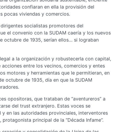
oridades confiaran en ella la provisión del
nas pocas viviendas y comercios.
dirigentes socialistas promotores del
que el convenio con la SUDAM caería y los nuevos
de octubre de 1935, serían ellos… si lograban
legal a la organización y robustecerla con capital,
 acciones entre los vecinos, comercios y entes
sos motores y herramientas que le permitieran, en
 de octubre de 1935, día en que la SUDAM
eradores.
ces opositoras, que trataban de “aventureros” a
rse del trust extranjero. Estas voces se
y en las autoridades provinciales, interventores
, protagonista principal de la “Década Infame”.
a creación y consolidación de la
Usina de las